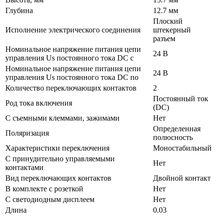
Глубина
12.7 мм
Плоский
Исполнение электрического соединения
штекерный
разъем
Номинальное напряжение питания цепи
24 В
управления Us постоянного тока DC с
Номинальное напряжение питания цепи
24 В
управления Us постоянного тока DC по
Количество переключающих контактов
2
Постоянный ток
Род тока включения
(DC)
С съемными клеммами, зажимами
Нет
Определенная
Поляризация
полюсность
Характеристики переключения
Моностабильный
С принудительно управляемыми
Нет
контактами
Вид переключающих контактов
Двойной контакт
В комплекте с розеткой
Нет
С светодиодным дисплеем
Нет
Длина
0.03