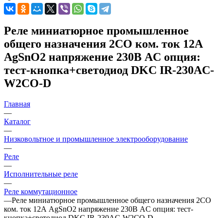
Реле миниатюрное промышленное
общего назначения 2CO ком. ток 12А
AgSnO2 напряжение 230В AC опция:
тест-кнопка+светодиод DKC IR-230AC-
W2CO-D
Главная
—
Каталог
—
Низковольтное и промышленное электрооборудование
—
Реле
—
Исполнительные реле
—
Реле коммутационное
—
Реле миниатюрное промышленное общего назначения 2CO
ком. ток 12А AgSnO2 напряжение 230В AC опция: тест-
кнопка+светодиод DKC IR-230AC-W2CO-D