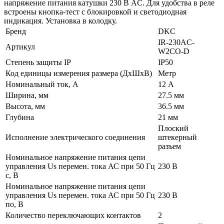
напряжение питания катушки 230 В AС. Для удобства в реле
встроены кнопка-тест с блокировкой и светодиодная
индикация. Установка в колодку.
Бренд
DKC
IR-230AC-
Артикул
W2CO-D
Степень защиты IP
IP50
Код единицы измерения размера (ДхШхВ)
Метр
Номинальный ток, А
12 А
Ширина, мм
27.5 мм
Высота, мм
36.5 мм
Глубина
21 мм
Плоский
Исполнение электрического соединения
штекерный
разъем
Номинальное напряжение питания цепи
управления Us перемен. тока АС при 50 Гц
230 В
с, В
Номинальное напряжение питания цепи
управления Us перемен. тока АС при 50 Гц
230 В
по, В
Количество переключающих контактов
2