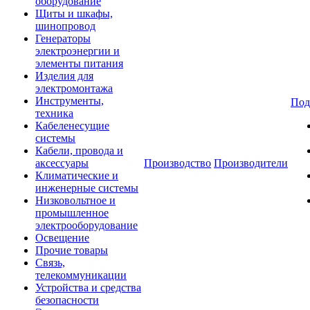
оборудование
Щиты и шкафы,
шинопровод
Генераторы
электроэнергии и
элементы питания
Изделия для
электромонтажа
Инструменты,
Под
техника
Кабеленесущие
системы
Кабели, провода и
аксессуары
Производство
Производители
Климатические и
инженерные системы
Низковольтное и
промышленное
электрооборудование
Освещение
Прочие товары
Связь,
телекоммуникации
Устройства и средства
безопасности