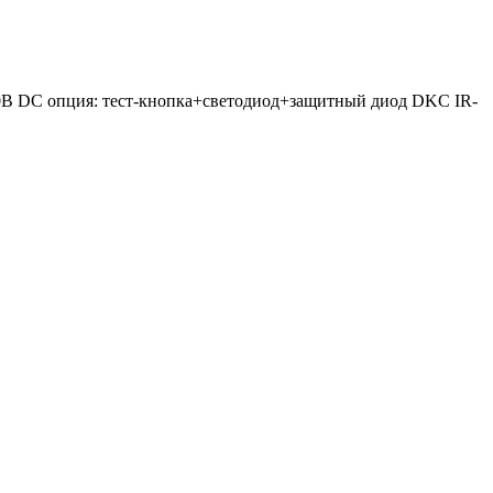
0В DC опция: тест-кнопка+светодиод+защитный диод DKC IR-