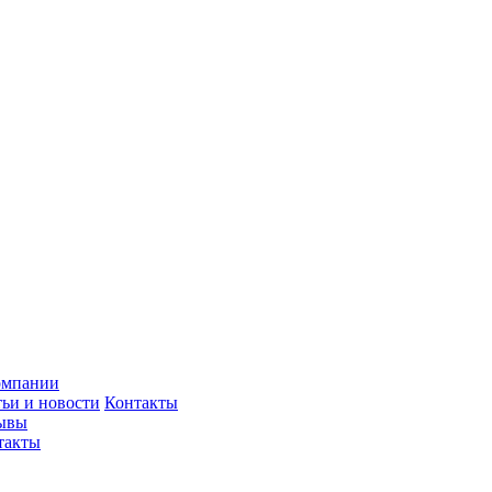
омпании
тьи и новости
Контакты
ывы
такты