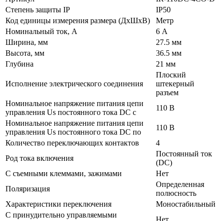
Степень защиты IP
IP50
Код единицы измерения размера (ДхШхВ)
Метр
Номинальный ток, А
6 А
Ширина, мм
27.5 мм
Высота, мм
36.5 мм
Глубина
21 мм
Плоский
Исполнение электрического соединения
штекерный
разъем
Номинальное напряжение питания цепи
110 В
управления Us постоянного тока DC с
Номинальное напряжение питания цепи
110 В
управления Us постоянного тока DC по
Количество переключающих контактов
4
Постоянный ток
Род тока включения
(DC)
С съемными клеммами, зажимами
Нет
Определенная
Поляризация
полюсность
Характеристики переключения
Моностабильный
С принудительно управляемыми
Нет