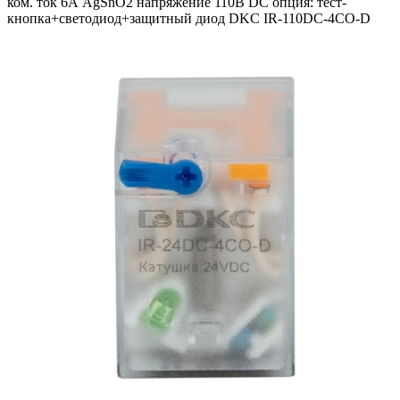
ком. ток 6А AgSnO2 напряжение 110В DC опция: тест-
кнопка+светодиод+защитный диод DKC IR-110DC-4CO-D